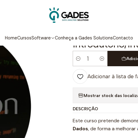
cio
Cursos
Python em Data Science - Nível Introdutório/Intermé
|
Python em Dat
Home
Cursos
Software
Conheça a Gades Solutions
Contacto
Introdutório/I
Adici
Quantidade
Adicionar à lista de 
Mostrar stock das locali
DESCRIÇÃO
Este curso pretende demonst
Dados
, de forma a melhorar