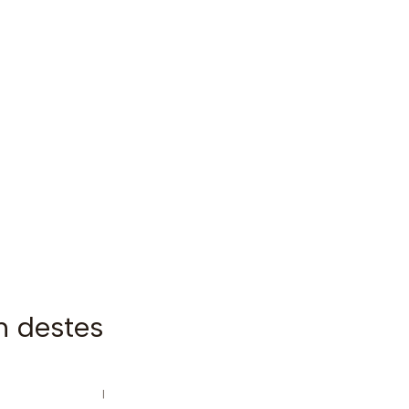
m destes
|