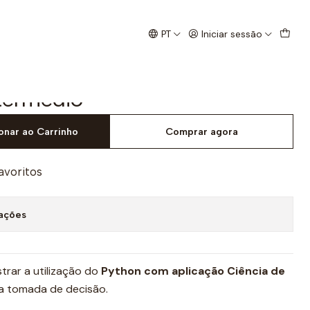
dio
PT
Iniciar sessão
a Science - Nível
ntermédio
onar ao Carrinho
Comprar agora
favoritos
zações
rar a utilização do
Python com aplicação Ciência de
 a tomada de decisão.