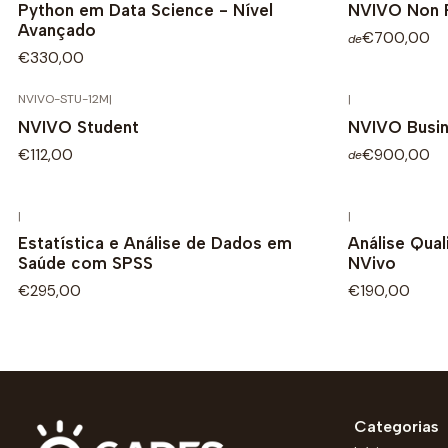
Python em Data Science - Nível
NVIVO Non P
Avançado
€700,00
de
€330,00
NVIVO-STU-12M
|
|
NVIVO Student
NVIVO Busi
€112,00
€900,00
de
|
|
Estatística e Análise de Dados em
Análise Qua
Saúde com SPSS
NVivo
€295,00
€190,00
Categorias