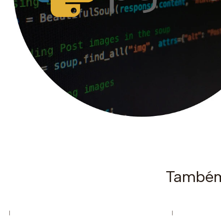
Também 
|
|