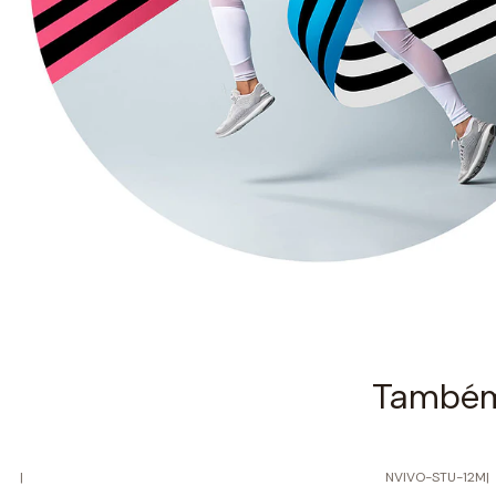
Também 
|
NVIVO-STU-12M
|