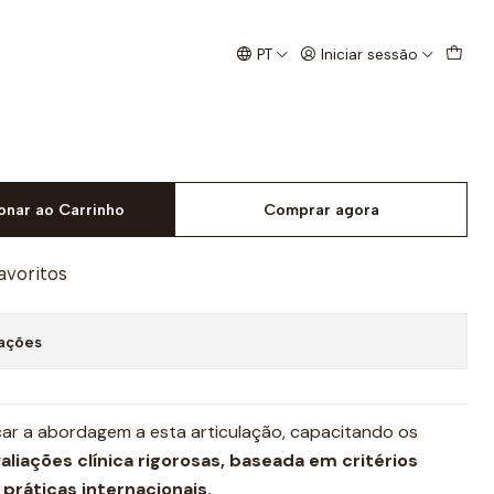
e
PT
Iniciar sessão
licado: Da Avaliação à
onar ao Carrinho
Comprar agora
favoritos
zações
icar a abordagem a esta articulação, capacitando os
aliações clínica rigorosas, baseada em critérios
 práticas internacionais.