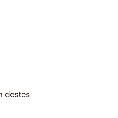
m destes
|