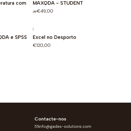
eratura com
MAXQDA - STUDENT
€49,00
de
|
QDA e SPSS
Excel no Desporto
€120,00
Contacte-nos
info@gades-solutions.com