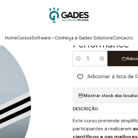
Início
Cursos
Ombro Descomplicado: Da Avaliação à Performanc
|
Ombro Descomp
Home
Cursos
Software
Conheça a Gades Solutions
Contacto
Performance
Adici
Quantidade
Adicionar à lista de 
Mostrar stock das locali
DESCRIÇÃO
Este curso pretende simplif
participantes a realizarem
av
científicos e nas melhores