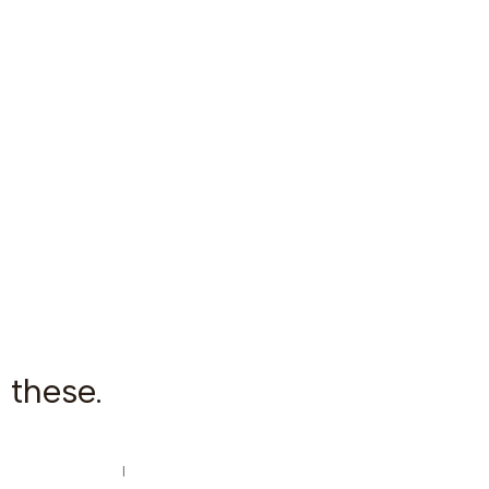
 these.
|