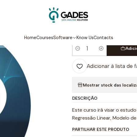
Home
Courses
Modelos de Regressão com R
|
Modelos de R
Home
Courses
Software
Know Us
Contacts
Adici
Quantidade
Adicionar à lista de 
Mostrar stock das locali
DESCRIÇÃO
Este curso irá visar o estudo
Regressão Linear, Modelo de 
PARTILHAR ESTE PRODUTO