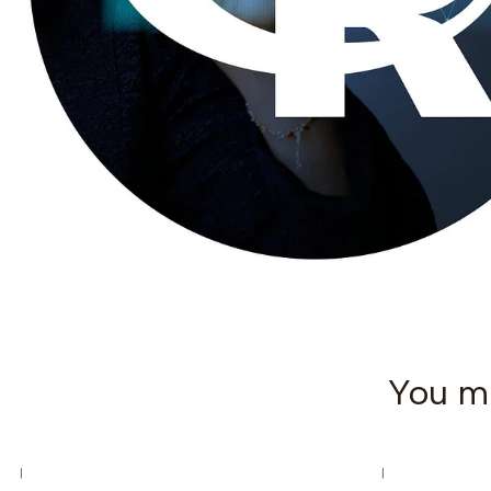
You mi
|
|