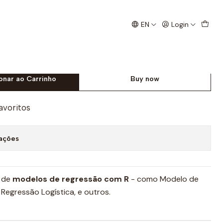
EN
Login
egressão com R
onar ao Carrinho
Buy now
favoritos
zações
 de
modelos de regressão com R
- como Modelo de
Regressão Logística, e outros.