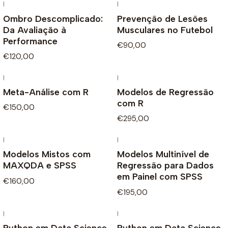
|
|
Ombro Descomplicado:
Prevenção de Lesões
Da Avaliação à
Musculares no Futebol
Performance
€90,00
€120,00
|
|
Meta-Análise com R
Modelos de Regressão
com R
€150,00
€295,00
|
|
Modelos Mistos com
Modelos Multinível de
MAXQDA e SPSS
Regressão para Dados
em Painel com SPSS
€160,00
€195,00
|
|
Python em Data Science
Python em Data Science